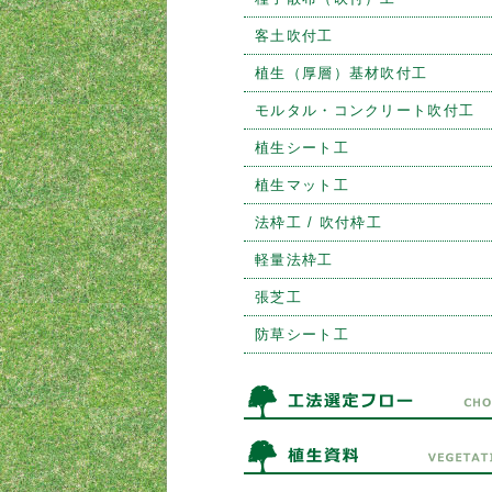
客土吹付工
植生（厚層）基材吹付工
モルタル・コンクリート吹付工
植生シート工
植生マット工
法枠工 / 吹付枠工
軽量法枠工
張芝工
防草シート工