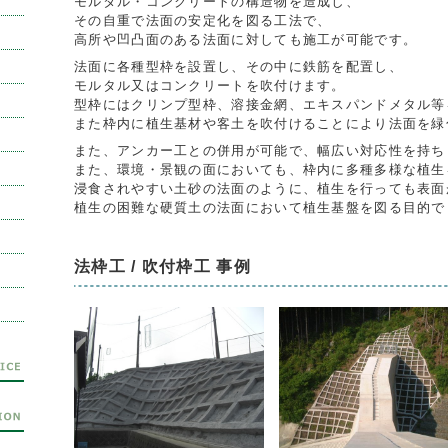
モルタル・コンクリートの構造物を造成し、
その自重で法面の安定化を図る工法で、
高所や凹凸面のある法面に対しても施工が可能です。
法面に各種型枠を設置し、その中に鉄筋を配置し、
モルタル又はコンクリートを吹付けます。
型枠にはクリンプ型枠、溶接金網、エキスパンドメタル等
また枠内に植生基材や客土を吹付けることにより法面を緑
また、アンカー工との併用が可能で、幅広い対応性を持ち
また、環境・景観の面においても、枠内に多種多様な植生
浸食されやすい土砂の法面のように、植生を行っても表面
植生の困難な硬質土の法面において植生基盤を図る目的で
法枠工 / 吹付枠工 事例