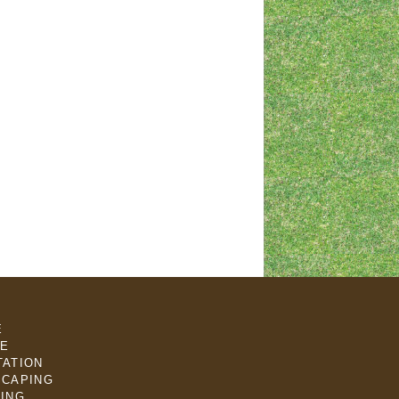
E
E
ATION
CAPING
ING