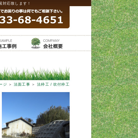
国対応致します！
ージ
＞
法面工事
＞
法枠工 / 吹付枠工