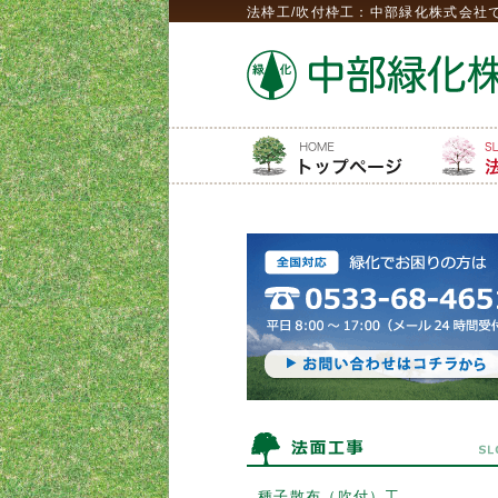
法枠工/吹付枠工：中部緑化株式会社
種子散布（吹付）工