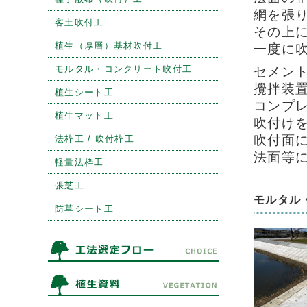
網を張
客土吹付工
その上
植生（厚層）基材吹付工
一度に
モルタル・コンクリート吹付工
セメン
攪拌装
植生シート工
コンプ
植生マット工
吹付け
吹付面
法枠工 / 吹付枠工
法面等
軽量法枠工
張芝工
モルタル
防草シート工