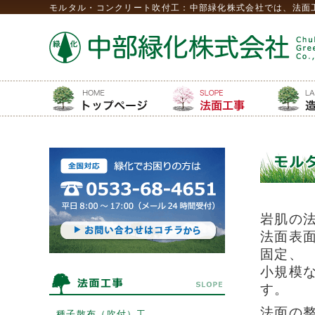
モルタル・コンクリート吹付工：中部緑化株式会社では、法面
岩肌の
法面表
固定、
小規模
す。
法面の
種子散布（吹付）工